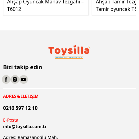
Ahşap Oyuncak Manav Tezgahı –
Ahşap Tamir Tezg
T6012
Tamir oyuncak T6
Bizi takip edin
ADRES & İLETİŞİM
0216 597 12 10
E-Posta
info@
toysilla.com.tr
Adres: Ramazanoğlu Mah.