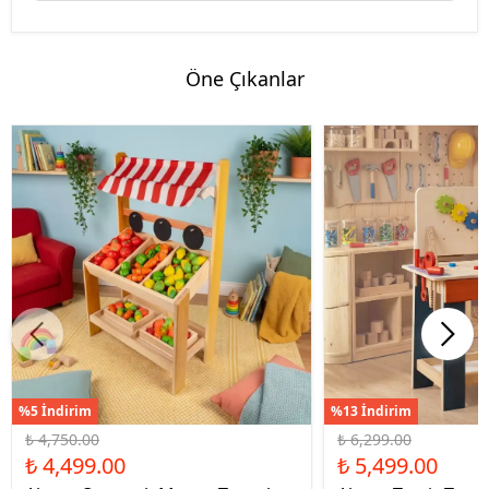
Öne Çıkanlar
%5 İndirim
%13 İndirim
₺ 4,750.00
₺ 6,299.00
₺ 4,499.00
₺ 5,499.00