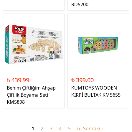
RD5200
₺ 439.99
₺ 399.00
Benim Çiftliğim Ahşap
KUMTOYS WOODEN
Çiftlik Boyama Seti
KİRPİ BULTAK KM5655
KM5898
1
2
3
4
5
6
Sonraki