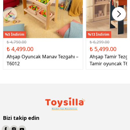
%5 İndirim
%13 İndirim
₺ 4,750.00
₺ 6,299.00
₺ 4,499.00
₺ 5,499.00
Ahşap Oyuncak Manav Tezgahı –
Ahşap Tamir Tezg
T6012
Tamir oyuncak T6
Bizi takip edin