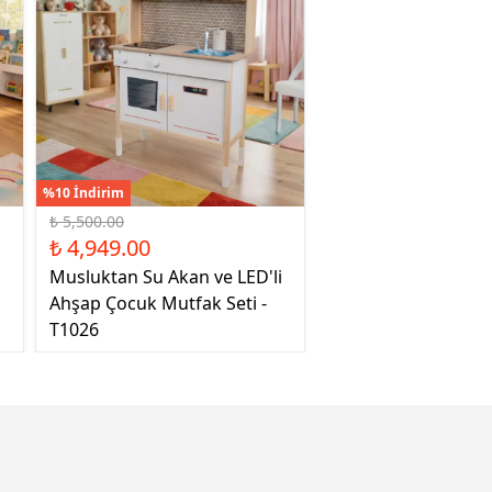
%10 İndirim
₺ 5,500.00
₺ 4,949.00
Musluktan Su Akan ve LED'li
Ahşap Çocuk Mutfak Seti -
T1026