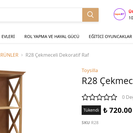
Ü
1
 EVLERİ
ROL YAPMA VE HAYAL GÜCÜ
EĞİTİCİ OYUNCAKLAR
ÜRÜNLER
R28 Çekmeceli Dekoratif Raf
Toysilla
R28 Çekmece
0 De
₺ 720.00
Tükendi
SKU
R28