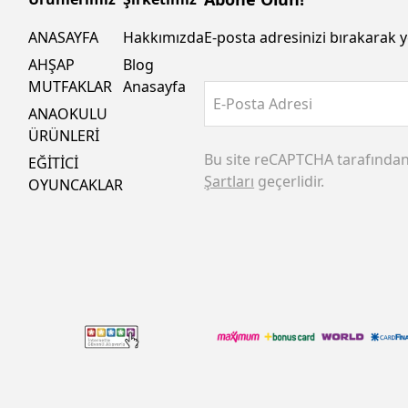
ANASAYFA
Hakkımızda
E-posta adresinizi bırakarak y
AHŞAP
Blog
MUTFAKLAR
Anasayfa
E-Posta Adresi
ANAOKULU
ÜRÜNLERİ
Bu site reCAPTCHA tarafında
EĞİTİCİ
Şartları
geçerlidir.
OYUNCAKLAR