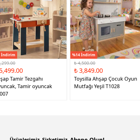
 İndirim
%14 İndirim
6,299.00
₺ 4,500.00
5,499.00
₺ 3,849.00
şap Tamir Tezgahı
Toysilla Ahşap Çocuk Oyun
uncak, Tamir oyuncak
Mutfağı Yeşil T1028
007
Abone Olun!
Ürünlerimiz
Şirketimiz