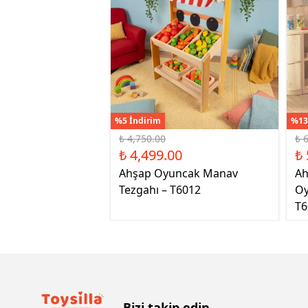
%5 İndirim
%13
₺ 4,750.00
₺ 
₺ 4,499.00
₺ 
Ahşap Oyuncak Manav
Ah
Tezgahı – T6012
Oy
T6
Bizi takip edin