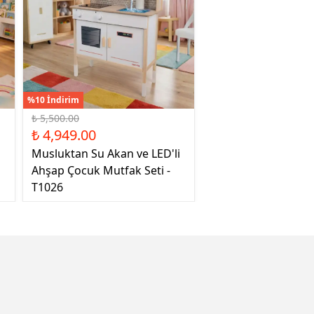
%10 İndirim
₺ 5,500.00
₺ 4,949.00
Musluktan Su Akan ve LED'li
Ahşap Çocuk Mutfak Seti -
T1026