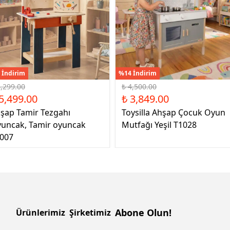
 İndirim
%14 İndirim
6,299.00
₺ 4,500.00
5,499.00
₺ 3,849.00
şap Tamir Tezgahı
Toysilla Ahşap Çocuk Oyun
uncak, Tamir oyuncak
Mutfağı Yeşil T1028
007
Abone Olun!
Ürünlerimiz
Şirketimiz