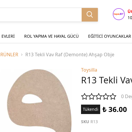
Ü
1
 EVLERİ
ROL YAPMA VE HAYAL GÜCÜ
EĞİTİCİ OYUNCAKLAR
ÜRÜNLER
R13 Tekli Vav Raf (Demonte) Ahşap Obje
Toysilla
R13 Tekli V
0 De
₺ 36.00
Tükendi
SKU
R13