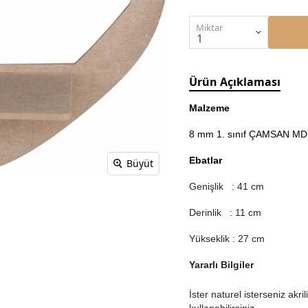
Miktar
Ürün Açıklaması
Malzeme
8 mm 1. sınıf ÇAMSAN MDF'
Ebatlar
Büyüt
Genişlik : 41 cm
Derinlik : 11 cm
Yükseklik : 27 cm
Yararlı Bilgiler
İster naturel isterseniz akr