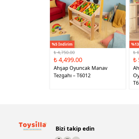
%5 İndirim
%13
₺ 4,750.00
₺ 
₺ 4,499.00
₺ 
Ahşap Oyuncak Manav
Ah
Tezgahı – T6012
Oy
T6
Bizi takip edin