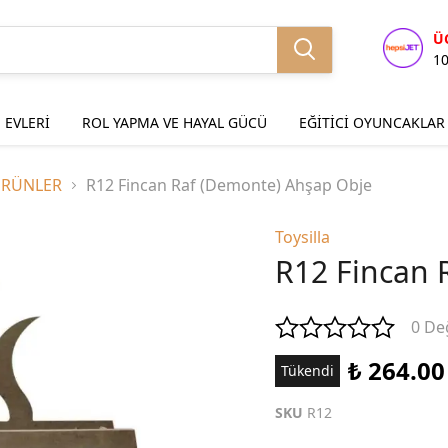
Ü
1
 EVLERİ
ROL YAPMA VE HAYAL GÜCÜ
EĞİTİCİ OYUNCAKLAR
ÜRÜNLER
R12 Fincan Raf (Demonte) Ahşap Obje
Toysilla
R12 Fincan 
0 De
₺ 264.00
Tükendi
SKU
R12