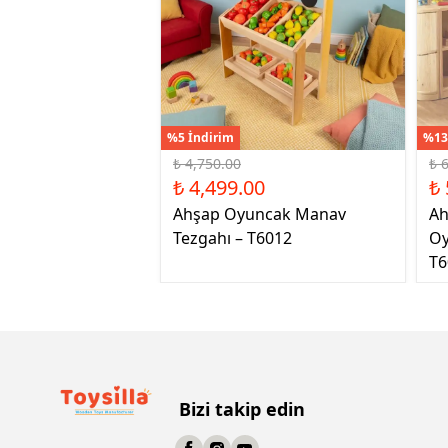
%5 İndirim
%13
₺ 4,750.00
₺ 
₺ 4,499.00
₺ 
Ahşap Oyuncak Manav
Ah
Tezgahı – T6012
Oy
T6
Bizi takip edin