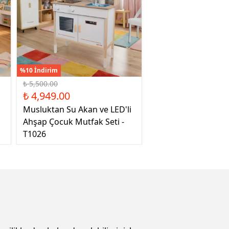
%10 İndirim
₺ 5,500.00
₺ 4,949.00
Musluktan Su Akan ve LED'li
Ahşap Çocuk Mutfak Seti -
T1026