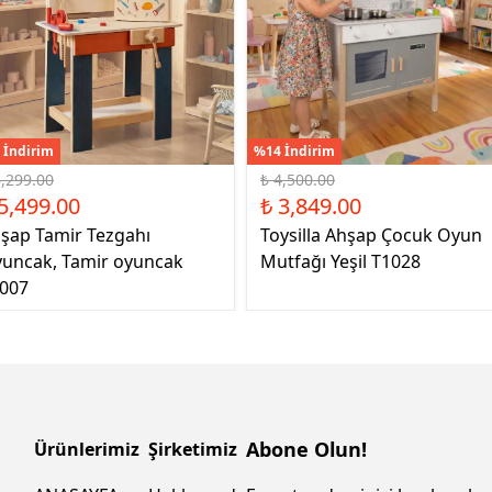
 İndirim
%14 İndirim
6,299.00
₺ 4,500.00
5,499.00
₺ 3,849.00
şap Tamir Tezgahı
Toysilla Ahşap Çocuk Oyun
uncak, Tamir oyuncak
Mutfağı Yeşil T1028
007
Abone Olun!
Ürünlerimiz
Şirketimiz