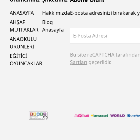
ANASAYFA
Hakkımızda
E-posta adresinizi bırakarak y
AHŞAP
Blog
MUTFAKLAR
Anasayfa
E-Posta Adresi
ANAOKULU
ÜRÜNLERİ
Bu site reCAPTCHA tarafında
EĞİTİCİ
Şartları
geçerlidir.
OYUNCAKLAR