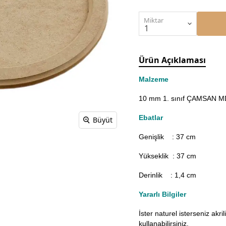
Miktar
Ürün Açıklaması
Malzeme
10 mm 1. sınıf ÇAMSAN MDF
Ebatlar
Büyüt
Genişlik : 37
cm
Yükseklik : 37 cm
Derinlik : 1,4 cm
Yararlı Bilgiler
İster naturel isterseniz akr
kullanabilirsiniz.