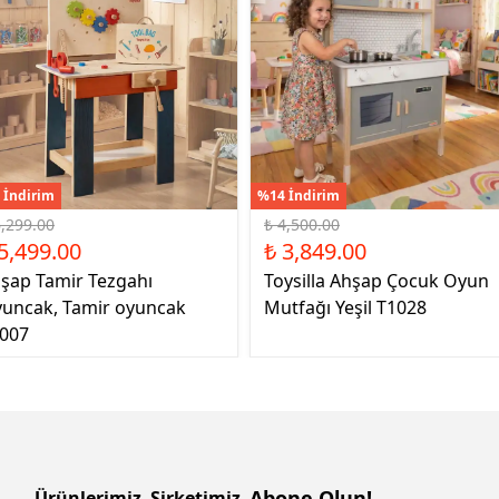
 İndirim
%14 İndirim
6,299.00
₺ 4,500.00
5,499.00
₺ 3,849.00
şap Tamir Tezgahı
Toysilla Ahşap Çocuk Oyun
uncak, Tamir oyuncak
Mutfağı Yeşil T1028
007
Abone Olun!
Ürünlerimiz
Şirketimiz