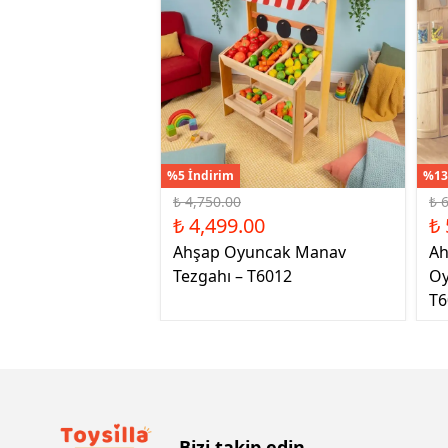
%5 İndirim
%13
₺ 4,750.00
₺ 
₺ 4,499.00
₺ 
Ahşap Oyuncak Manav
Ah
Tezgahı – T6012
Oy
T6
Bizi takip edin