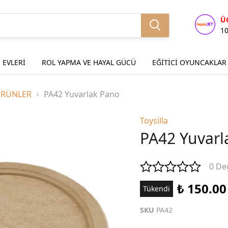
Ü
1
 EVLERİ
ROL YAPMA VE HAYAL GÜCÜ
EĞİTİCİ OYUNCAKLAR
ÜRÜNLER
PA42 Yuvarlak Pano
Toysilla
PA42 Yuvarl
0 De
₺ 150.00
Tükendi
SKU
PA42