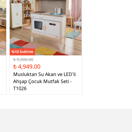
%10 İndirim
₺ 5,500.00
₺ 4,949.00
Musluktan Su Akan ve LED'li
Ahşap Çocuk Mutfak Seti -
T1026