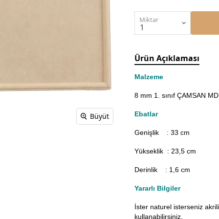
Miktar
Ürün Açıklaması
Malzeme
8 mm 1. sınıf ÇAMSAN MDF'
Ebatlar
Büyüt
Genişlik : 33
cm
Yükseklik : 23,5 cm
Derinlik : 1,6 cm
Yararlı Bilgiler
İster naturel isterseniz akr
kullanabilirsiniz.