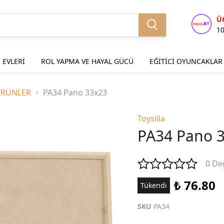
Ü
1
 EVLERİ
ROL YAPMA VE HAYAL GÜCÜ
EĞİTİCİ OYUNCAKLAR
ÜRÜNLER
PA34 Pano 33x23
Toysilla
PA34 Pano 
0 De
₺ 76.80
Tükendi
SKU
PA34