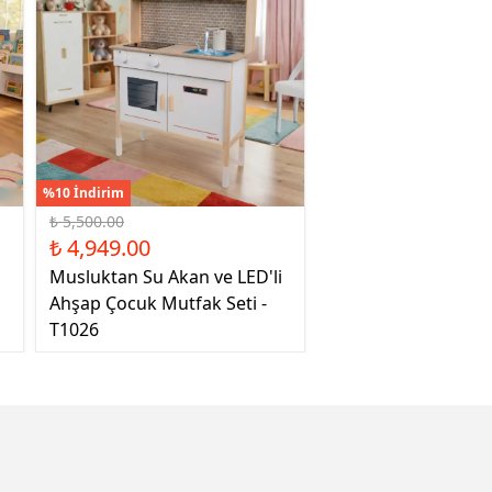
%10 İndirim
₺ 5,500.00
₺ 4,949.00
Musluktan Su Akan ve LED'li
Ahşap Çocuk Mutfak Seti -
T1026