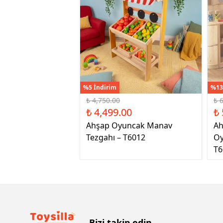
%5 İndirim
%13
₺ 4,750.00
₺ 
₺ 4,499.00
₺ 
Ahşap Oyuncak Manav
Ah
Tezgahı – T6012
Oy
T6
Bizi takip edin