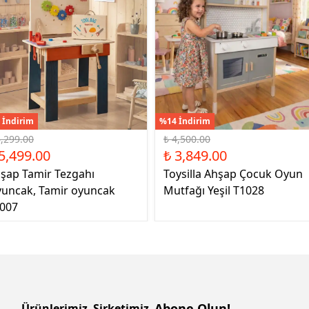
 İndirim
%14 İndirim
6,299.00
₺ 4,500.00
5,499.00
₺ 3,849.00
şap Tamir Tezgahı
Toysilla Ahşap Çocuk Oyun
uncak, Tamir oyuncak
Mutfağı Yeşil T1028
007
Abone Olun!
Ürünlerimiz
Şirketimiz