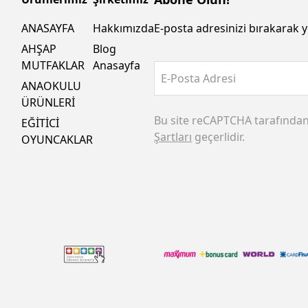
ANASAYFA
Hakkımızda
E-posta adresinizi bırakarak y
AHŞAP
Blog
MUTFAKLAR
Anasayfa
E-Posta Adresi
ANAOKULU
ÜRÜNLERİ
Bu site reCAPTCHA tarafında
EĞİTİCİ
Şartları
geçerlidir.
OYUNCAKLAR