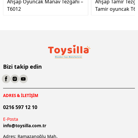
Ahşap Oyuncak Manav Tezgahı –
Ahşap Tamir Tezg
T6012
Tamir oyuncak T6
Bizi takip edin
ADRES & İLETİŞİM
0216 597 12 10
E-Posta
info@
toysilla.com.tr
Adres: Ramazanoğlu Mah.