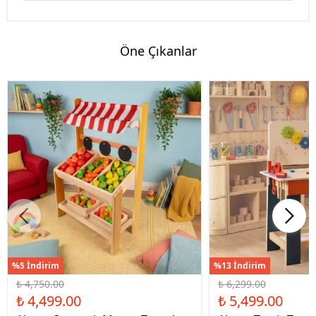
Öne Çıkanlar
%5 İndirim
%13 İndirim
₺ 4,750.00
₺ 6,299.00
₺ 4,499.00
₺ 5,499.00