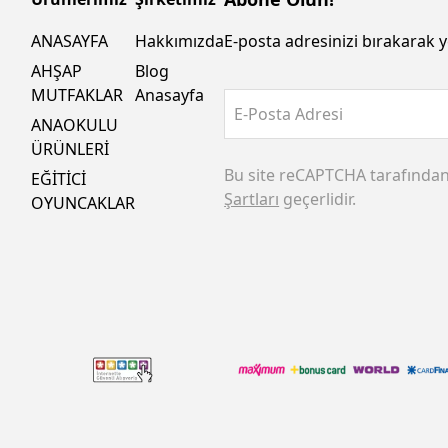
ANASAYFA
Hakkımızda
E-posta adresinizi bırakarak y
AHŞAP
Blog
MUTFAKLAR
Anasayfa
E-Posta Adresi
ANAOKULU
ÜRÜNLERİ
Bu site reCAPTCHA tarafında
EĞİTİCİ
Şartları
geçerlidir.
OYUNCAKLAR