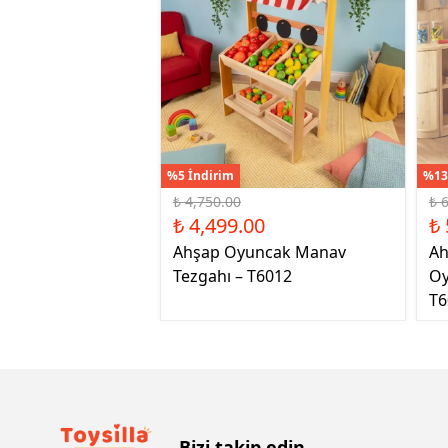
%5 İndirim
%13
₺ 4,750.00
₺ 
₺ 4,499.00
₺ 
Ahşap Oyuncak Manav
Ah
Tezgahı – T6012
Oy
T6
Bizi takip edin