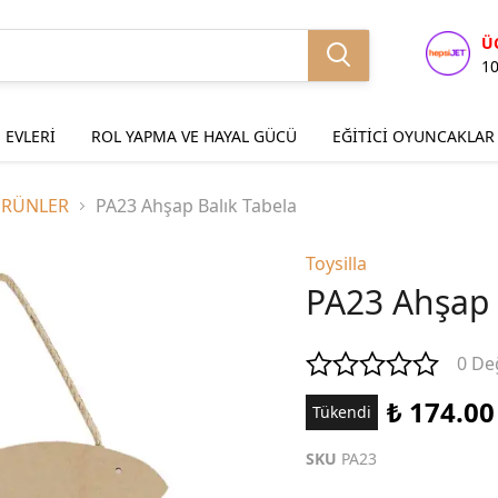
Ü
1
 EVLERİ
ROL YAPMA VE HAYAL GÜCÜ
EĞİTİCİ OYUNCAKLAR
ÜRÜNLER
PA23 Ahşap Balık Tabela
Toysilla
PA23 Ahşap 
0 De
₺ 174.00
Tükendi
SKU
PA23