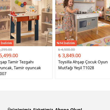
 İndirim
%14 İndirim
6,299.00
₺ 4,500.00
5,499.00
₺ 3,849.00
şap Tamir Tezgahı
Toysilla Ahşap Çocuk Oyun
uncak, Tamir oyuncak
Mutfağı Yeşil T1028
007
Abone Olun!
Ürünlerimiz
Şirketimiz