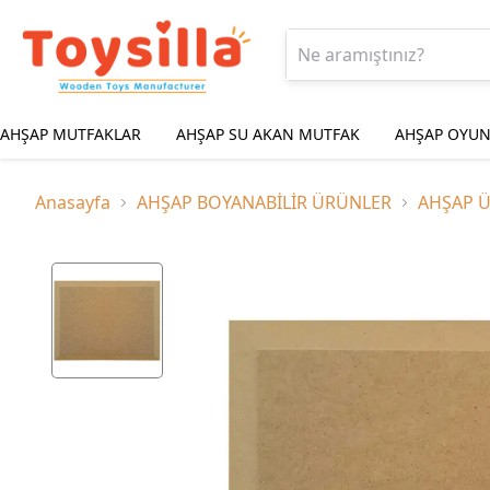
AHŞAP MUTFAKLAR
AHŞAP SU AKAN MUTFAK
AHŞAP OYUN
Anasayfa
AHŞAP BOYANABİLİR ÜRÜNLER
AHŞAP 