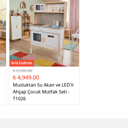
%10 İndirim
₺ 5,500.00
₺ 4,949.00
Musluktan Su Akan ve LED'li
Ahşap Çocuk Mutfak Seti -
T1026