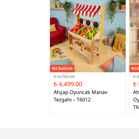
%5 İndirim
%13
₺ 4,750.00
₺ 
₺ 4,499.00
₺ 
Ahşap Oyuncak Manav
Ah
Tezgahı – T6012
Oy
T6