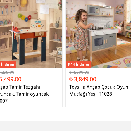
 İndirim
%14 İndirim
6,299.00
₺ 4,500.00
5,499.00
₺ 3,849.00
şap Tamir Tezgahı
Toysilla Ahşap Çocuk Oyun
uncak, Tamir oyuncak
Mutfağı Yeşil T1028
007