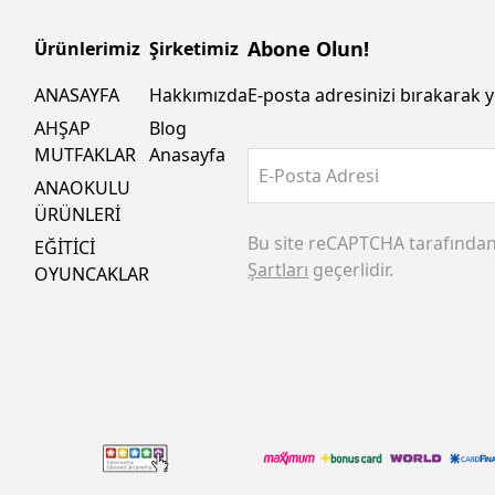
Abone Olun!
Ürünlerimiz
Şirketimiz
ANASAYFA
Hakkımızda
E-posta adresinizi bırakarak y
AHŞAP
Blog
MUTFAKLAR
Anasayfa
E-Posta Adresi
ANAOKULU
ÜRÜNLERİ
Bu site reCAPTCHA tarafında
EĞİTİCİ
Şartları
geçerlidir.
OYUNCAKLAR