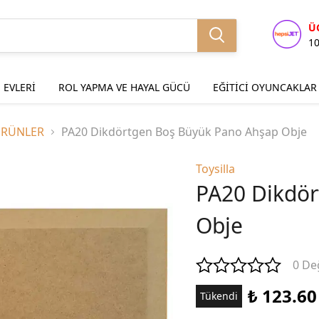
Ü
1
 EVLERİ
ROL YAPMA VE HAYAL GÜCÜ
EĞİTİCİ OYUNCAKLAR
ÜRÜNLER
PA20 Dikdörtgen Boş Büyük Pano Ahşap Obje
Toysilla
PA20 Dikdö
Obje
0 De
₺ 123.60
Tükendi