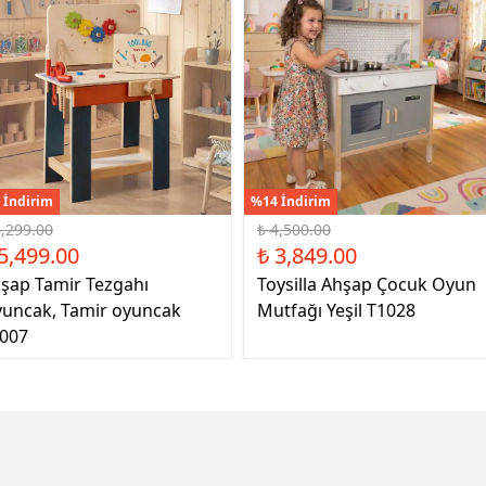
 İndirim
%14 İndirim
6,299.00
₺ 4,500.00
5,499.00
₺ 3,849.00
şap Tamir Tezgahı
Toysilla Ahşap Çocuk Oyun
uncak, Tamir oyuncak
Mutfağı Yeşil T1028
007