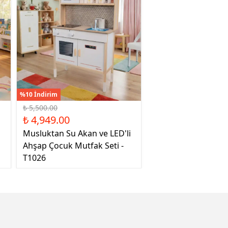
%10 İndirim
₺ 5,500.00
₺ 4,949.00
Musluktan Su Akan ve LED'li
Ahşap Çocuk Mutfak Seti -
T1026