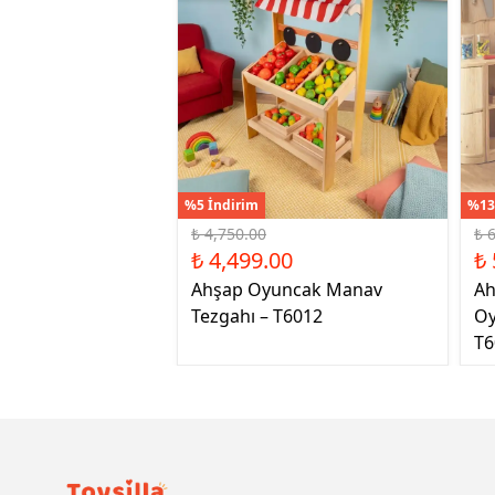
%5 İndirim
%13
₺ 4,750.00
₺ 
₺ 4,499.00
₺ 
Ahşap Oyuncak Manav
Ah
Tezgahı – T6012
Oy
T6