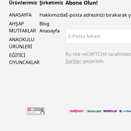
Abone Olun!
Ürünlerimiz
Şirketimiz
ANASAYFA
Hakkımızda
E-posta adresinizi bırakarak y
AHŞAP
Blog
MUTFAKLAR
Anasayfa
E-Posta Adresi
ANAOKULU
ÜRÜNLERİ
Bu site reCAPTCHA tarafında
EĞİTİCİ
Şartları
geçerlidir.
OYUNCAKLAR