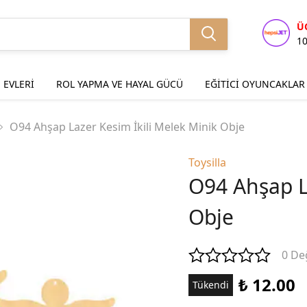
Ü
1
 EVLERİ
ROL YAPMA VE HAYAL GÜCÜ
EĞİTİCİ OYUNCAKLAR
O94 Ahşap Lazer Kesim İkili Melek Minik Obje
Toysilla
O94 Ahşap L
Obje
0 De
₺ 12.00
Tükendi