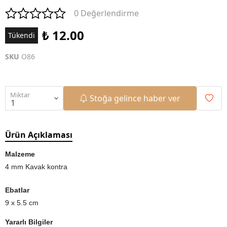
0 Değerlendirme
₺ 12.00
Tükendi
SKU
O86
Miktar
Stoğa gelince haber ver
Ürün Açıklaması
Malzeme
4 mm Kavak kontra
Ebatlar
9 x 5.5 cm
Yararlı Bilgiler