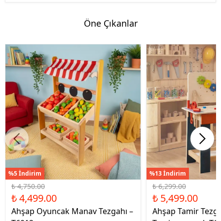
Öne Çıkanlar
%5 İndirim
%13 İndirim
₺ 4,750.00
₺ 6,299.00
₺ 4,499.00
₺ 5,499.00
Ahşap Oyuncak Manav Tezgahı –
Ahşap Tamir Tezg