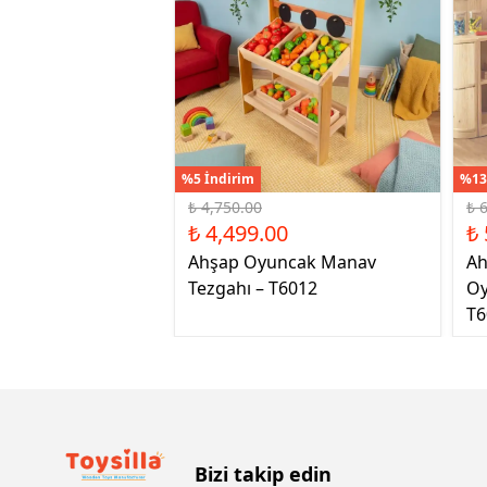
%5 İndirim
%13
₺ 4,750.00
₺ 
₺ 4,499.00
₺ 
Ahşap Oyuncak Manav
Ah
Tezgahı – T6012
Oy
T6
Bizi takip edin