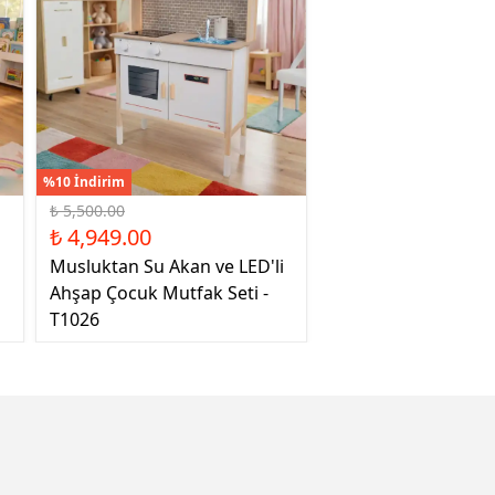
%10 İndirim
₺ 5,500.00
₺ 4,949.00
Musluktan Su Akan ve LED'li
Ahşap Çocuk Mutfak Seti -
T1026