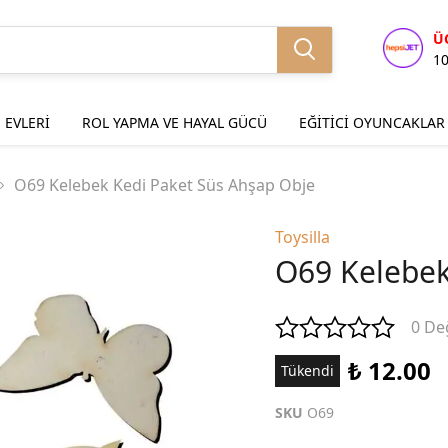
Ü
1
 EVLERİ
ROL YAPMA VE HAYAL GÜCÜ
EĞİTİCİ OYUNCAKLAR
O69 Kelebek Kedi Paket Süs Ahşap Obje
Toysilla
O69 Kelebek
0 De
₺ 12.00
Tükendi
SKU
O69