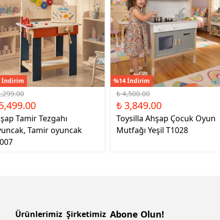
 İndirim
%14 İndirim
6,299.00
₺ 4,500.00
5,499.00
₺ 3,849.00
şap Tamir Tezgahı
Toysilla Ahşap Çocuk Oyun
uncak, Tamir oyuncak
Mutfağı Yeşil T1028
007
Abone Olun!
Ürünlerimiz
Şirketimiz