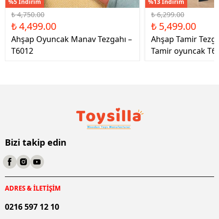
%5 İndirim
%13 İndirim
₺ 4,750.00
₺ 6,299.00
₺ 4,499.00
₺ 5,499.00
Ahşap Oyuncak Manav Tezgahı –
Ahşap Tamir Tezg
T6012
Tamir oyuncak T6
Bizi takip edin
ADRES & İLETİŞİM
0216 597 12 10