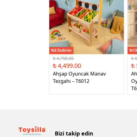
%5 İndirim
%13
₺ 4,750.00
₺ 
₺ 4,499.00
₺ 
Ahşap Oyuncak Manav
Ah
Tezgahı – T6012
Oy
T6
Bizi takip edin