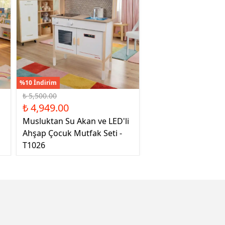
%10 İndirim
₺ 5,500.00
₺ 4,949.00
Musluktan Su Akan ve LED'li
Ahşap Çocuk Mutfak Seti -
T1026