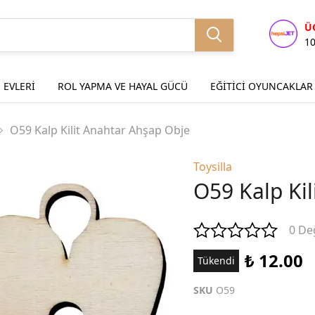
Ü
1
 EVLERİ
ROL YAPMA VE HAYAL GÜCÜ
EĞİTİCİ OYUNCAKLAR
O59 Kalp Kilit Anahtar Ahşap Obje
Toysilla
O59 Kalp Ki
0 De
₺ 12.00
Tükendi
SKU
O59