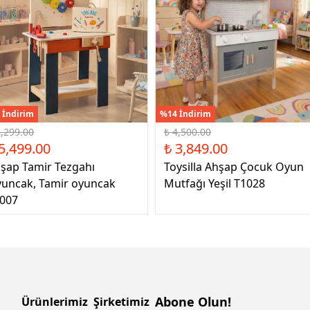
 İndirim
%14 İndirim
6,299.00
₺ 4,500.00
5,499.00
₺ 3,849.00
şap Tamir Tezgahı
Toysilla Ahşap Çocuk Oyun
uncak, Tamir oyuncak
Mutfağı Yeşil T1028
007
Abone Olun!
Ürünlerimiz
Şirketimiz