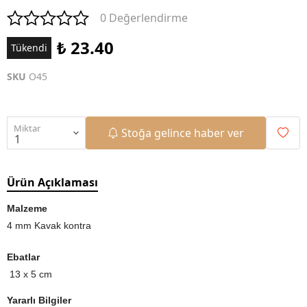
0 Değerlendirme
₺ 23.40
Tükendi
SKU
O45
Miktar
Stoğa gelince haber ver
Ürün Açıklaması
Malzeme
4 mm Kavak kontra
Ebatlar
13 x 5 cm
Yararlı Bilgiler