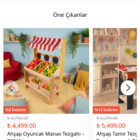
Öne Çıkanlar
%5 İndirim
%13 İndirim
₺ 4,750.00
₺ 6,299.00
₺ 4,499.00
₺ 5,499.00
Ahşap Oyuncak Manav Tezgahı –
Ahşap Tamir Tezg