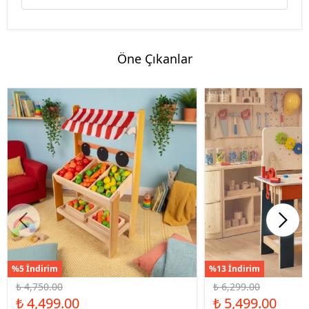
Öne Çıkanlar
%5 İndirim
%13 İndirim
₺ 4,750.00
₺ 6,299.00
₺ 4,499.00
₺ 5,499.00