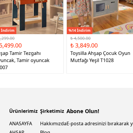
 İndirim
%14 İndirim
6,299.00
₺ 4,500.00
5,499.00
₺ 3,849.00
şap Tamir Tezgahı
Toysilla Ahşap Çocuk Oyun
uncak, Tamir oyuncak
Mutfağı Yeşil T1028
007
Abone Olun!
Ürünlerimiz
Şirketimiz
ANASAYFA
Hakkımızda
E-posta adresinizi bırakarak y
AHŞAP
Blog