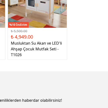
%10 İndirim
₺ 5,500.00
₺ 4,949.00
Musluktan Su Akan ve LED'li
Ahşap Çocuk Mutfak Seti -
T1026
eniliklerden haberdar olabilirsiniz!