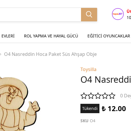
Ü
1
 EVLERİ
ROL YAPMA VE HAYAL GÜCÜ
EĞİTİCİ OYUNCAKLAR
O4 Nasreddin Hoca Paket Süs Ahşap Obje
Toysilla
O4 Nasreddi
0 De
₺ 12.00
Tükendi
SKU
O4