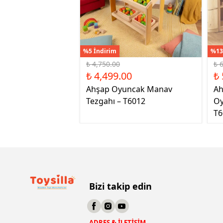
%5 İndirim
%13
₺ 4,750.00
₺ 
₺ 4,499.00
₺ 
Ahşap Oyuncak Manav
Ah
Tezgahı – T6012
Oy
T6
Bizi takip edin
ADRES & İLETİŞİM