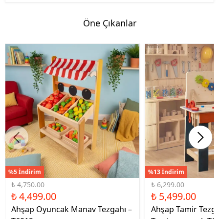
Öne Çıkanlar
%5 İndirim
%13 İndirim
₺ 4,750.00
₺ 6,299.00
₺ 4,499.00
₺ 5,499.00
Ahşap Oyuncak Manav Tezgahı –
Ahşap Tamir Tezg