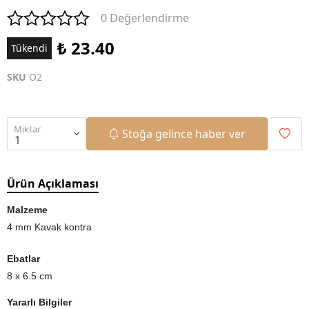
0 Değerlendirme
₺ 23.40
Tükendi
SKU
O2
Miktar
Stoğa gelince haber ver
Ürün Açıklaması
Malzeme
4 mm Kavak kontra
Ebatlar
8 x 6.5 cm
Yararlı Bilgiler