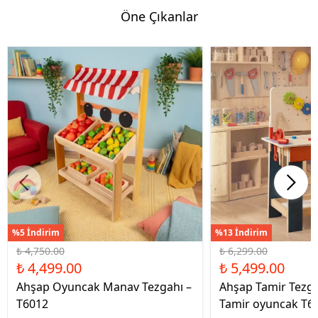
Öne Çıkanlar
%5 İndirim
%13 İndirim
₺ 4,750.00
₺ 6,299.00
₺ 4,499.00
₺ 5,499.00
Ahşap Oyuncak Manav Tezgahı –
Ahşap Tamir Tezg
T6012
Tamir oyuncak T6