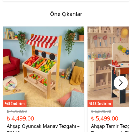
Öne Çıkanlar
%5 İndirim
%13 İndirim
₺ 4,750.00
₺ 6,299.00
₺ 4,499.00
₺ 5,499.00
Ahşap Oyuncak Manav Tezgahı –
Ahşap Tamir Tezg