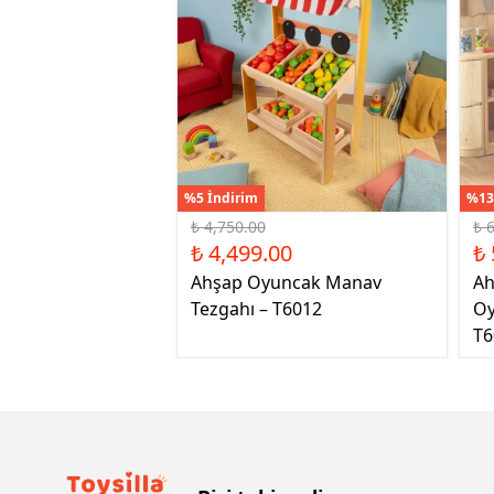
%5 İndirim
%13
₺ 4,750.00
₺ 
₺ 4,499.00
₺ 
Ahşap Oyuncak Manav
Ah
Tezgahı – T6012
Oy
T6