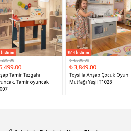
 İndirim
%14 İndirim
6,299.00
₺ 4,500.00
5,499.00
₺ 3,849.00
şap Tamir Tezgahı
Toysilla Ahşap Çocuk Oyun
uncak, Tamir oyuncak
Mutfağı Yeşil T1028
007