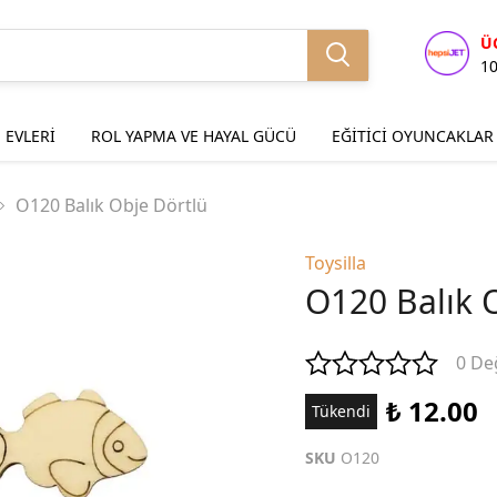
Ü
1
 EVLERİ
ROL YAPMA VE HAYAL GÜCÜ
EĞİTİCİ OYUNCAKLAR
O120 Balık Obje Dörtlü
Toysilla
O120 Balık 
0 De
₺ 12.00
Tükendi
SKU
O120