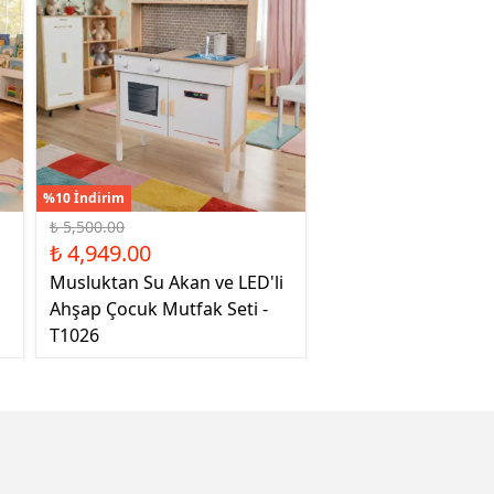
%10 İndirim
₺ 5,500.00
₺ 4,949.00
Musluktan Su Akan ve LED'li
Ahşap Çocuk Mutfak Seti -
T1026