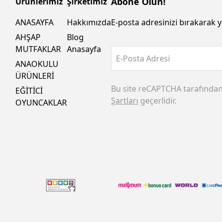
Abone Olun!
Ürünlerimiz
Şirketimiz
ANASAYFA
Hakkımızda
E-posta adresinizi bırakarak y
AHŞAP
Blog
MUTFAKLAR
Anasayfa
E-Posta Adresi
ANAOKULU
ÜRÜNLERİ
Bu site reCAPTCHA tarafında
EĞİTİCİ
Şartları
geçerlidir.
OYUNCAKLAR