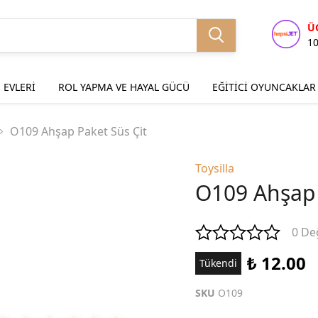
Ü
1
 EVLERİ
ROL YAPMA VE HAYAL GÜCÜ
EĞİTİCİ OYUNCAKLAR
O109 Ahşap Paket Süs Çit
Toysilla
O109 Ahşap 
0 De
₺ 12.00
Tükendi
SKU
O109