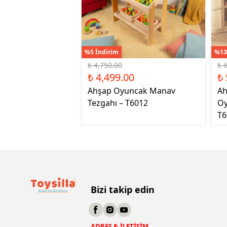
%5 İndirim
%13
₺ 4,750.00
₺ 
₺ 4,499.00
₺ 
Ahşap Oyuncak Manav
Ah
Tezgahı – T6012
Oy
T6
Bizi takip edin
ADRES & İLETİŞİM