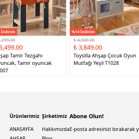
 İndirim
%14 İndirim
6,299.00
₺ 4,500.00
5,499.00
₺ 3,849.00
şap Tamir Tezgahı
Toysilla Ahşap Çocuk Oyun
uncak, Tamir oyuncak
Mutfağı Yeşil T1028
007
Abone Olun!
Ürünlerimiz
Şirketimiz
ANASAYFA
Hakkımızda
E-posta adresinizi bırakarak y
AHŞAP
Blog