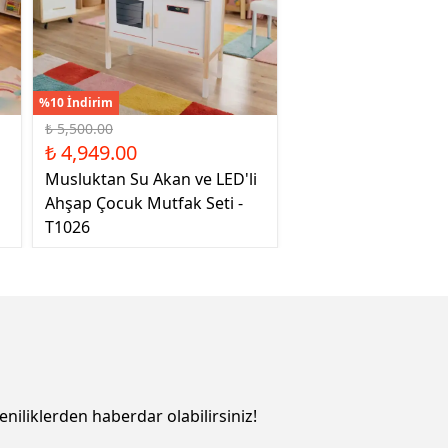
%10 İndirim
₺ 5,500.00
₺ 4,949.00
Musluktan Su Akan ve LED'li
Ahşap Çocuk Mutfak Seti -
T1026
eniliklerden haberdar olabilirsiniz!