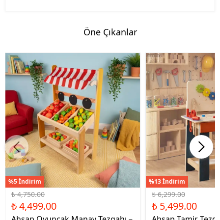
Öne Çıkanlar
%5 İndirim
%13 İndirim
₺ 4,750.00
₺ 6,299.00
₺ 4,499.00
₺ 5,499.00
Ahşap Oyuncak Manav Tezgahı –
Ahşap Tamir Tezg