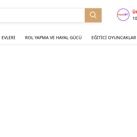
Ü
1
 EVLERİ
ROL YAPMA VE HAYAL GÜCÜ
EĞİTİCİ OYUNCAKLAR