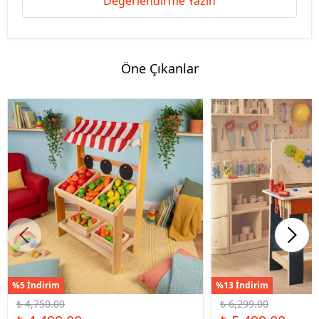
Değerlendirme Yazın
Öne Çıkanlar
%5 İndirim
%13 İndirim
₺ 4,750.00
₺ 6,299.00