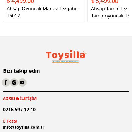
₺ 4,499.00
₺ 5,499.00
Ahşap Oyuncak Manav Tezgahı –
Ahşap Tamir Tezg
T6012
Tamir oyuncak T6
Bizi takip edin
ADRES & İLETİŞİM
0216 597 12 10
E-Posta
info@
toysilla.com.tr