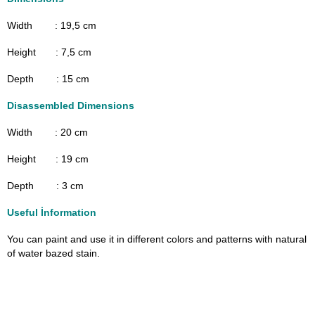
Width : 19,5
cm
Height : 7,5 cm
Depth : 15 cm
Disassembled Dimensions
Width : 20
cm
Height : 19 cm
Depth : 3 cm
Useful İnformation
You can paint and use it in different colors and patterns with natural
of water bazed stain.