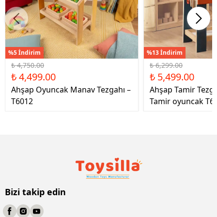
%5 İndirim
%13 İndirim
₺ 4,750.00
₺ 6,299.00
₺ 4,499.00
₺ 5,499.00
Ahşap Oyuncak Manav Tezgahı –
Ahşap Tamir Tezg
T6012
Tamir oyuncak T6
Bizi takip edin