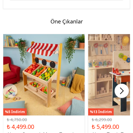
Öne Çıkanlar
%5 İndirim
%13 İndirim
₺ 4,750.00
₺ 6,299.00
₺ 4,499.00
₺ 5,499.00