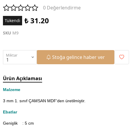
0 Değerlendirme
₺ 31.20
Tükendi
SKU
M9
Miktar
Stoğa gelince haber ver
Ürün Açıklaması
Malzeme
3 mm 1. sınıf ÇAMSAN MDF'den üretilmiştir.
Ebatlar
Genişlik : 5
cm