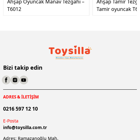
Ahşap Oyuncak Manav Tezgahı –
Ahşap Tamir Tezg
T6012
Tamir oyuncak T6
Bizi takip edin
ADRES & İLETİŞİM
0216 597 12 10
E-Posta
info@
toysilla.com.tr
Adres: Ramazanoğlu Mah.