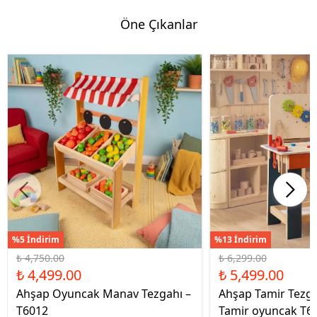
Öne Çıkanlar
%5 İndirim
%13 İndirim
₺ 4,750.00
₺ 6,299.00
₺ 4,499.00
₺ 5,499.00
Ahşap Oyuncak Manav Tezgahı –
Ahşap Tamir Tezg
T6012
Tamir oyuncak T6