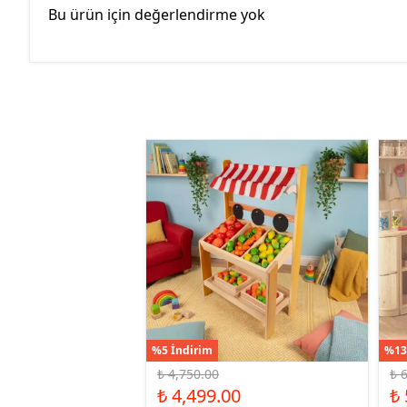
Bu ürün için değerlendirme yok
%5 İndirim
%13
₺ 4,750.00
₺ 
₺ 4,499.00
₺ 