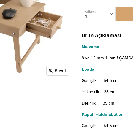
Miktar
Ürün Açıklaması
Malzeme
8 ve 12 mm 1. sınıf ÇAMSAN
Ebatlar
Büyüt
Genişlik : 54,5
cm
Yükseklik : 28 cm
Derinlik : 35 cm
Kapalı Halde Ebatlar
Genişlik : 54,5
cm