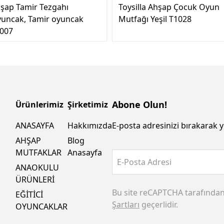
şap Tamir Tezgahı
Toysilla Ahşap Çocuk Oyun
uncak, Tamir oyuncak
Mutfağı Yeşil T1028
007
Abone Olun!
Ürünlerimiz
Şirketimiz
ANASAYFA
Hakkımızda
E-posta adresinizi bırakarak y
AHŞAP
Blog
MUTFAKLAR
Anasayfa
E-Posta Adresi
ANAOKULU
ÜRÜNLERİ
Bu site reCAPTCHA tarafında
EĞİTİCİ
Şartları
geçerlidir.
OYUNCAKLAR