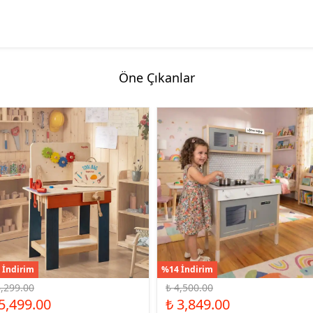
Öne Çıkanlar
 İndirim
%14 İndirim
6,299.00
₺ 4,500.00
5,499.00
₺ 3,849.00