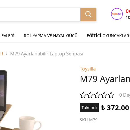
Ü
1
 EVLERİ
ROL YAPMA VE HAYAL GÜCÜ
EĞİTİCİ OYUNCAKLAR
ER
M79 Ayarlanabilir Laptop Sehpası
Toysilla
M79 Ayarlan
0 De
₺ 372.00
Tükendi
SKU
M79