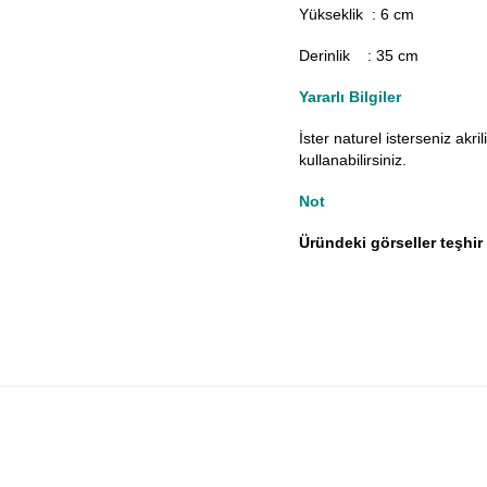
Yükseklik : 6 cm
Derinlik : 35 cm
Yararlı Bilgiler
İster naturel isterseniz akr
kullanabilirsiniz.
Not
Üründeki görseller teşhir 