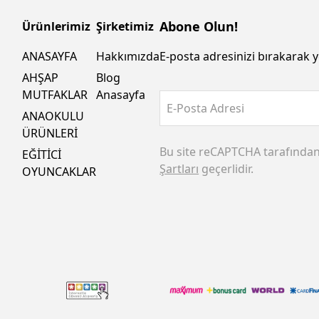
Abone Olun!
Ürünlerimiz
Şirketimiz
ANASAYFA
Hakkımızda
E-posta adresinizi bırakarak y
AHŞAP
Blog
MUTFAKLAR
Anasayfa
E-Posta Adresi
ANAOKULU
ÜRÜNLERİ
Bu site reCAPTCHA tarafında
EĞİTİCİ
Şartları
geçerlidir.
OYUNCAKLAR