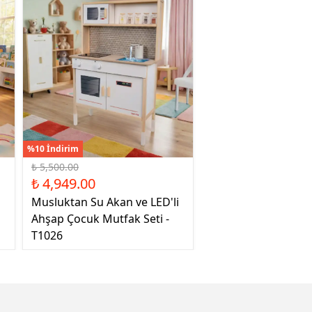
%10 İndirim
₺ 5,500.00
₺ 4,949.00
Musluktan Su Akan ve LED'li
Ahşap Çocuk Mutfak Seti -
T1026