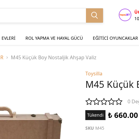
Ü
1
 EVLERİ
ROL YAPMA VE HAYAL GÜCÜ
EĞİTİCİ OYUNCAKLAR
ER
M45 Küçük Boy Nostaljik Ahşap Valiz
Toysilla
M45 Küçük B
0 De
₺ 660.00
Tükendi
SKU
M45