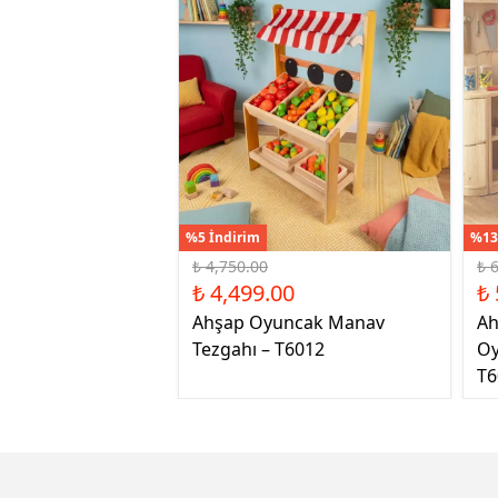
%5 İndirim
%13
₺ 4,750.00
₺ 
₺ 4,499.00
₺ 
Ahşap Oyuncak Manav
Ah
Tezgahı – T6012
Oy
T6