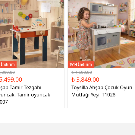
 İndirim
%14 İndirim
6,299.00
₺ 4,500.00
5,499.00
₺ 3,849.00
şap Tamir Tezgahı
Toysilla Ahşap Çocuk Oyun
uncak, Tamir oyuncak
Mutfağı Yeşil T1028
007