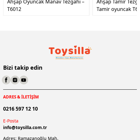
Ahşap Oyuncak Manav Tezgahı –
Ahşap Tamir Tezg
T6012
Tamir oyuncak T6
Bizi takip edin
ADRES & İLETİŞİM
0216 597 12 10
E-Posta
info@
toysilla.com.tr
Adres: Ramazanoğlu Mah.