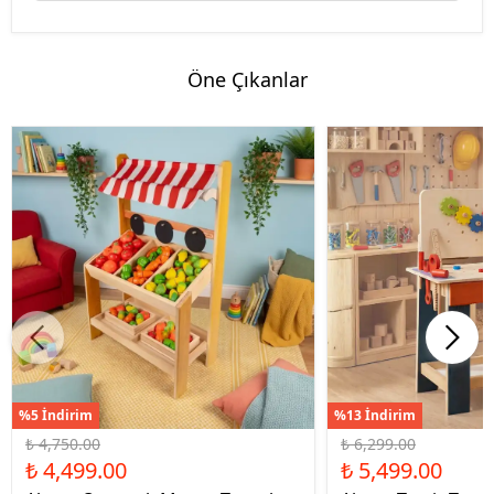
Öne Çıkanlar
%5 İndirim
%13 İndirim
₺ 4,750.00
₺ 6,299.00
₺ 4,499.00
₺ 5,499.00