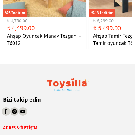
%5 İndirim
%13 İndirim
₺ 4,750.00
₺ 6,299.00
₺ 4,499.00
₺ 5,499.00
Ahşap Oyuncak Manav Tezgahı –
Ahşap Tamir Tezg
T6012
Tamir oyuncak T6
Bizi takip edin
ADRES & İLETİŞİM