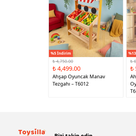
%5 İndirim
%13
₺ 4,750.00
₺ 
₺ 4,499.00
₺ 
Ahşap Oyuncak Manav
Ah
Tezgahı – T6012
Oy
T6
Bizi takip edin