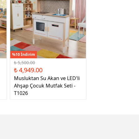
%10 İndirim
₺ 5,500.00
₺ 4,949.00
Musluktan Su Akan ve LED'li
Ahşap Çocuk Mutfak Seti -
T1026