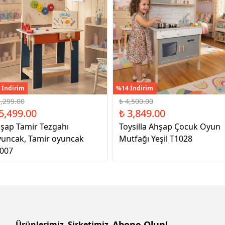
 İndirim
%14 İndirim
6,299.00
₺ 4,500.00
5,499.00
₺ 3,849.00
şap Tamir Tezgahı
Toysilla Ahşap Çocuk Oyun
uncak, Tamir oyuncak
Mutfağı Yeşil T1028
007
Abone Olun!
Ürünlerimiz
Şirketimiz