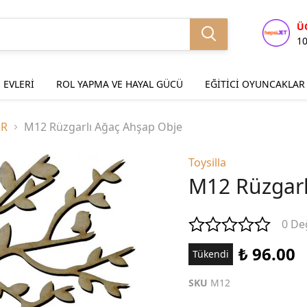
Ü
1
 EVLERİ
ROL YAPMA VE HAYAL GÜCÜ
EĞİTİCİ OYUNCAKLAR
ER
M12 Rüzgarlı Ağaç Ahşap Obje
Toysilla
M12 Rüzgarl
0 De
₺ 96.00
Tükendi
SKU
M12