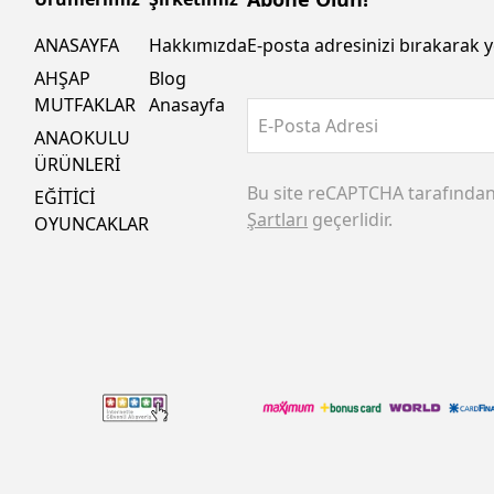
ANASAYFA
Hakkımızda
E-posta adresinizi bırakarak y
AHŞAP
Blog
MUTFAKLAR
Anasayfa
E-Posta Adresi
ANAOKULU
ÜRÜNLERİ
Bu site reCAPTCHA tarafında
EĞİTİCİ
Şartları
geçerlidir.
OYUNCAKLAR