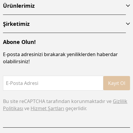
Ürünlerimiz
Şirketimiz
Abone Olun!
E-posta adresinizi bırakarak yeniliklerden haberdar
olabilirsiniz!
E-Posta Adresi
Kayıt Ol
Bu site reCAPTCHA tarafından korunmaktadır ve
Gizlilik
Politikası
ve
Hizmet Şartları
geçerlidir.