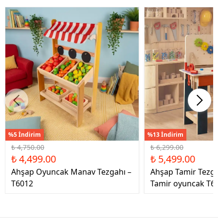
%5 İndirim
%13 İndirim
₺ 4,750.00
₺ 6,299.00
₺ 4,499.00
₺ 5,499.00
Ahşap Oyuncak Manav Tezgahı –
Ahşap Tamir Tezg
T6012
Tamir oyuncak T6