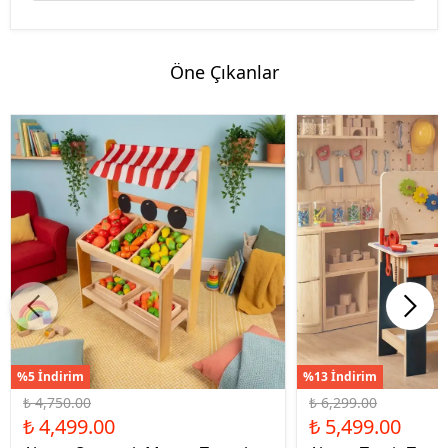
Öne Çıkanlar
%5 İndirim
%13 İndirim
₺ 4,750.00
₺ 6,299.00
₺ 4,499.00
₺ 5,499.00