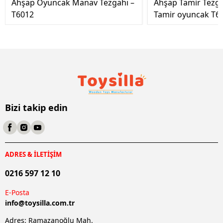
Ahşap Oyuncak Manav Tezgahı –
Ahşap Tamir Tezg
T6012
Tamir oyuncak T6
Bizi takip edin
ADRES & İLETİŞİM
0216 597 12 10
E-Posta
info@
toysilla.com.tr
Adres: Ramazanoğlu Mah.