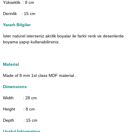
Yükseklik : 8 cm
Derinlik : 15 cm
Yararlı Bilgiler
İster naturel isterseniz akrilik boyalar ile farklı renk ve desenlerde
boyama yapıp kullanabilirsiniz.
Material
Made of 8 mm 1st class MDF material.
.
Dimensions
Width : 28
cm
Height : 8 cm
Depth : 15 cm
Useful İnformation