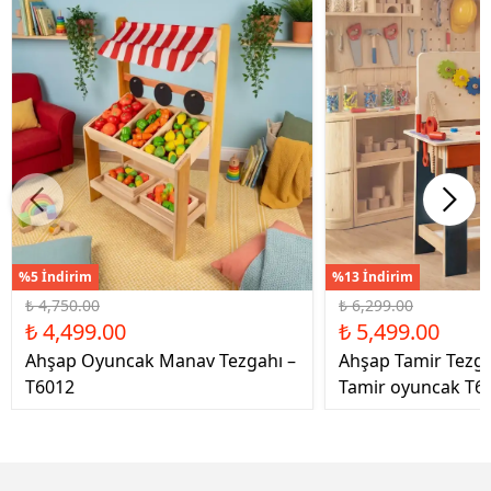
%5 İndirim
%13 İndirim
₺ 4,750.00
₺ 6,299.00
₺ 4,499.00
₺ 5,499.00
Ahşap Oyuncak Manav Tezgahı –
Ahşap Tamir Tezg
T6012
Tamir oyuncak T6