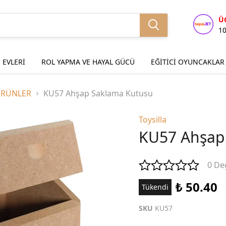
Ü
1
 EVLERİ
ROL YAPMA VE HAYAL GÜCÜ
EĞİTİCİ OYUNCAKLAR
ÜRÜNLER
KU57 Ahşap Saklama Kutusu
Toysilla
KU57 Ahşap
0 De
₺ 50.40
Tükendi
SKU
KU57