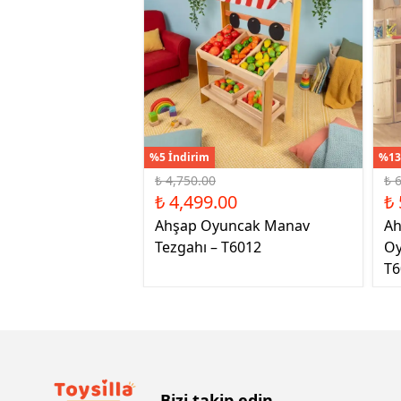
%5 İndirim
%13
₺ 4,750.00
₺ 
₺ 4,499.00
₺ 
Ahşap Oyuncak Manav
Ah
Tezgahı – T6012
Oy
T6
Bizi takip edin