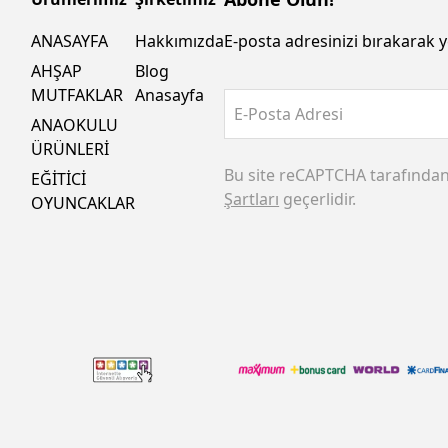
ANASAYFA
Hakkımızda
E-posta adresinizi bırakarak y
AHŞAP
Blog
MUTFAKLAR
Anasayfa
E-Posta Adresi
ANAOKULU
ÜRÜNLERİ
Bu site reCAPTCHA tarafında
EĞİTİCİ
Şartları
geçerlidir.
OYUNCAKLAR