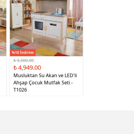
%10 İndirim
₺ 5,500.00
₺ 4,949.00
Musluktan Su Akan ve LED'li
Ahşap Çocuk Mutfak Seti -
T1026