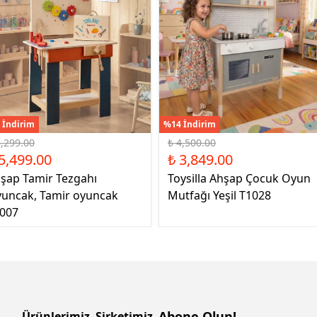
 İndirim
%14 İndirim
6,299.00
₺ 4,500.00
5,499.00
₺ 3,849.00
şap Tamir Tezgahı
Toysilla Ahşap Çocuk Oyun
uncak, Tamir oyuncak
Mutfağı Yeşil T1028
007
Abone Olun!
Ürünlerimiz
Şirketimiz