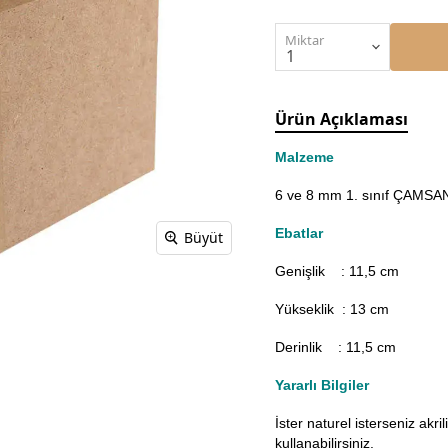
Miktar
Ürün Açıklaması
Malzeme
6 ve 8 mm 1. sınıf ÇAMSAN 
Ebatlar
Büyüt
Genişlik : 11,5
cm
Yükseklik : 13 cm
Derinlik : 11,5 cm
Yararlı Bilgiler
İster naturel isterseniz akr
kullanabilirsiniz.