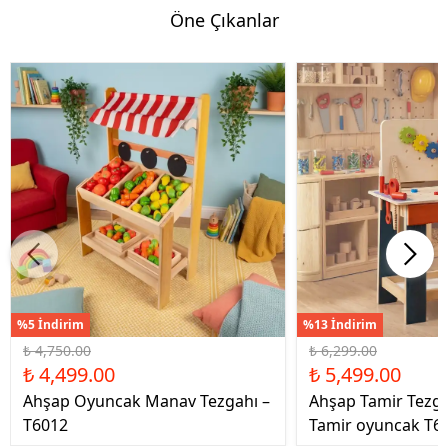
Öne Çıkanlar
%5 İndirim
%13 İndirim
₺ 4,750.00
₺ 6,299.00
₺ 4,499.00
₺ 5,499.00
Ahşap Oyuncak Manav Tezgahı –
Ahşap Tamir Tezg
T6012
Tamir oyuncak T6