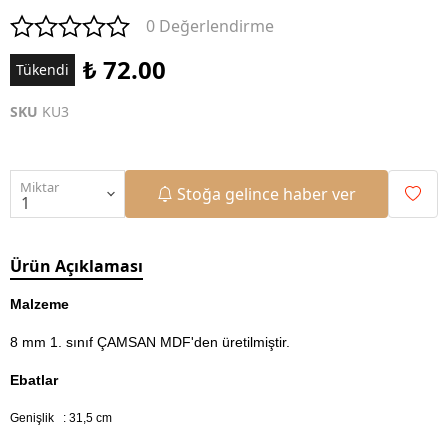
0 Değerlendirme
₺ 72.00
Tükendi
SKU
KU3
Miktar
Stoğa gelince haber ver
Ürün Açıklaması
Malzeme
8 mm 1. sınıf ÇAMSAN MDF'den üretilmiştir.
Ebatlar
Genişlik : 31,5 cm