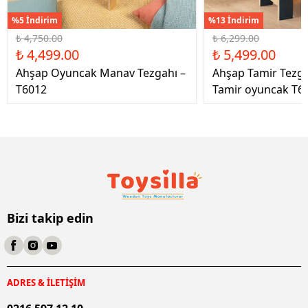
%5 İndirim
%13 İndirim
₺ 4,750.00
₺ 6,299.00
₺ 4,499.00
₺ 5,499.00
Ahşap Oyuncak Manav Tezgahı –
Ahşap Tamir Tezg
T6012
Tamir oyuncak T6
Bizi takip edin
ADRES & İLETİŞİM