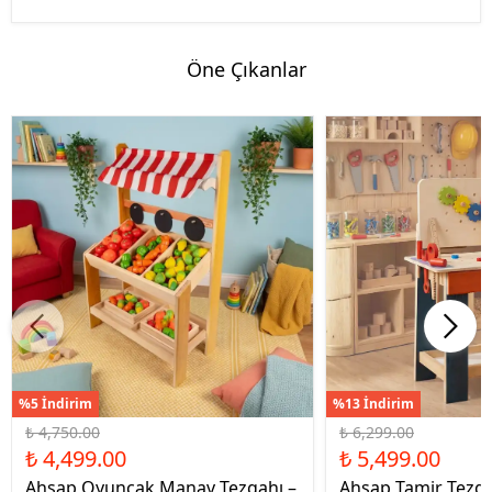
Öne Çıkanlar
%5 İndirim
%13 İndirim
₺ 4,750.00
₺ 6,299.00
₺ 4,499.00
₺ 5,499.00
Ahşap Oyuncak Manav Tezgahı –
Ahşap Tamir Tezg