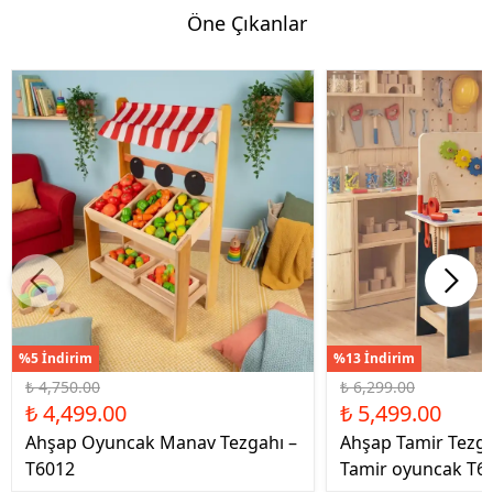
Öne Çıkanlar
%5 İndirim
%13 İndirim
₺ 4,750.00
₺ 6,299.00
₺ 4,499.00
₺ 5,499.00
Ahşap Oyuncak Manav Tezgahı –
Ahşap Tamir Tezg
T6012
Tamir oyuncak T6