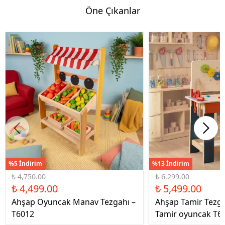
Öne Çıkanlar
%5 İndirim
%13 İndirim
₺ 4,750.00
₺ 6,299.00
₺ 4,499.00
₺ 5,499.00
Ahşap Oyuncak Manav Tezgahı –
Ahşap Tamir Tezg
T6012
Tamir oyuncak T6