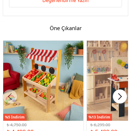
Değerlendirme Yazın
Öne Çıkanlar
%5 İndirim
%13 İndirim
₺ 4,750.00
₺ 6,299.00