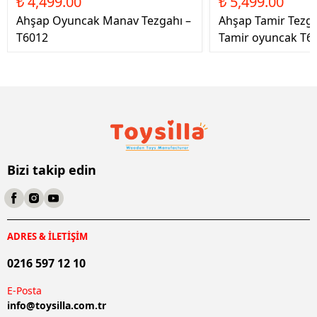
₺ 4,499.00
₺ 5,499.00
Ahşap Oyuncak Manav Tezgahı –
Ahşap Tamir Tezg
T6012
Tamir oyuncak T6
Bizi takip edin
ADRES & İLETİŞİM
0216 597 12 10
E-Posta
info@
toysilla.com.tr