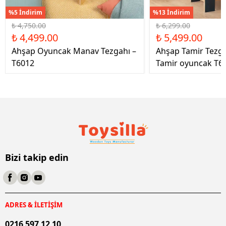
%5 İndirim
%13 İndirim
₺ 4,750.00
₺ 6,299.00
₺ 4,499.00
₺ 5,499.00
Ahşap Oyuncak Manav Tezgahı –
Ahşap Tamir Tezg
T6012
Tamir oyuncak T6
Bizi takip edin
ADRES & İLETİŞİM
0216 597 12 10