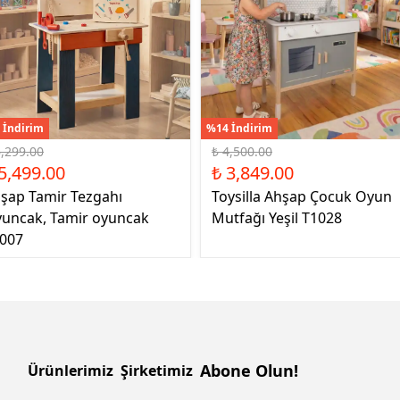
 İndirim
%14 İndirim
6,299.00
₺ 4,500.00
5,499.00
₺ 3,849.00
şap Tamir Tezgahı
Toysilla Ahşap Çocuk Oyun
uncak, Tamir oyuncak
Mutfağı Yeşil T1028
007
Abone Olun!
Ürünlerimiz
Şirketimiz