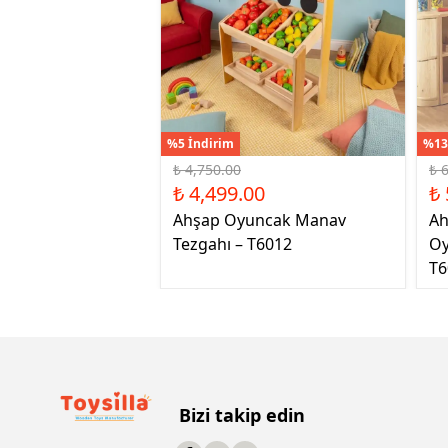
%5 İndirim
%13
₺ 4,750.00
₺ 
₺ 4,499.00
₺ 
Ahşap Oyuncak Manav
Ah
Tezgahı – T6012
Oy
T6
Bizi takip edin