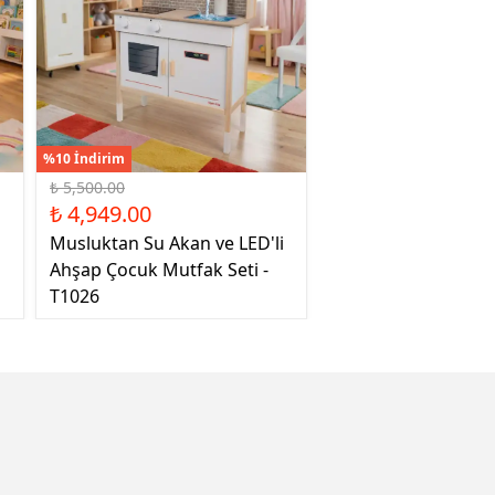
%10 İndirim
₺ 5,500.00
₺ 4,949.00
Musluktan Su Akan ve LED'li
Ahşap Çocuk Mutfak Seti -
T1026