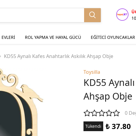
Ü
1
 EVLERİ
ROL YAPMA VE HAYAL GÜCÜ
EĞİTİCİ OYUNCAKLAR
KD55 Aynalı Kafes Anahtarlık Askılık Ahşap Obje
Toysilla
KD55 Aynalı 
Ahşap Obje
0 De
₺ 37.80
Tükendi