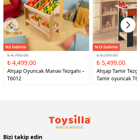
%5 İndirim
%13 İndirim
₺ 4,750.00
₺ 6,299.00
₺ 4,499.00
₺ 5,499.00
Ahşap Oyuncak Manav Tezgahı –
Ahşap Tamir Tezg
T6012
Tamir oyuncak T6
Bizi takip edin