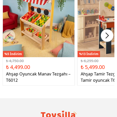
%5 İndirim
%13 İndirim
₺ 4,750.00
₺ 6,299.00
₺ 4,499.00
₺ 5,499.00
Ahşap Oyuncak Manav Tezgahı –
Ahşap Tamir Tezg
T6012
Tamir oyuncak T6