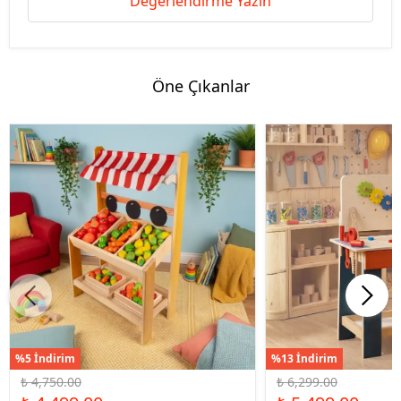
Değerlendirme Yazın
Öne Çıkanlar
%5 İndirim
%13 İndirim
₺ 4,750.00
₺ 6,299.00