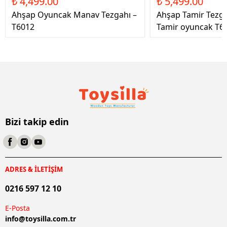
₺ 4,499.00
₺ 5,499.00
Ahşap Oyuncak Manav Tezgahı –
Ahşap Tamir Tezg
T6012
Tamir oyuncak T6
Bizi takip edin
ADRES & İLETİŞİM
0216 597 12 10
E-Posta
info@
toysilla.com.tr